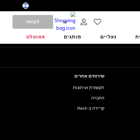
לקופה
0
ת
נעליים
מותגים
אאוטלט
שירותים אחרים
תקשורת ועיתונות
החברה
קריירה ב-Next