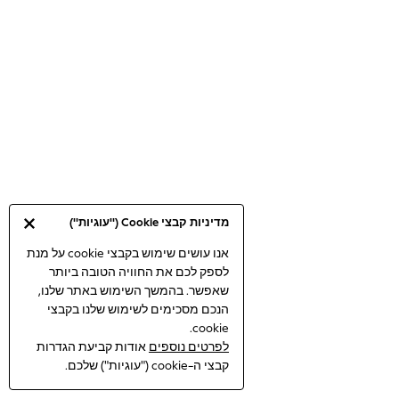
Bodysuits & Vests
Coats & Jackets
Dresses
Jeans
Jumpsuits & Playsuits
Knitwear
Loungewear
Nightwear & Pyjamas
Pants & Leggings
Occasion & Party
מדיניות קבצי Cookie ("עוגיות")
Schoolwear
Sets & Outfits
אנו עושים שימוש בקבצי cookie על מנת
לספק לכם את החוויה הטובה ביותר
Shirts & Blouses
שאפשר. בהמשך השימוש באתר שלנו,
Shorts & Skirts
הנכם מסכימים לשימוש שלנו בקבצי
Sportswear
cookie.
Sweatshirts & Hoodies
לפרטים נוספים
אודות קביעת הגדרות
Swimwear
קבצי ה-cookie ("עוגיות") שלכם.
Tops & T-shirts