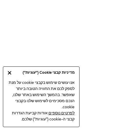
Bodysuits & Vests
Coats & Jackets
Dresses
Jeans
Jumpsuits & Playsuits
Knitwear
Loungewear
Nightwear & Pyjamas
Pants & Leggings
Occasion & Party
מדיניות קבצי Cookie ("עוגיות")
Schoolwear
Sets & Outfits
אנו עושים שימוש בקבצי cookie על מנת
לספק לכם את החוויה הטובה ביותר
Shirts & Blouses
שאפשר. בהמשך השימוש באתר שלנו,
Shorts & Skirts
הנכם מסכימים לשימוש שלנו בקבצי
Sportswear
cookie.
Sweatshirts & Hoodies
לפרטים נוספים
אודות קביעת הגדרות
Swimwear
קבצי ה-cookie ("עוגיות") שלכם.
Tops & T-shirts