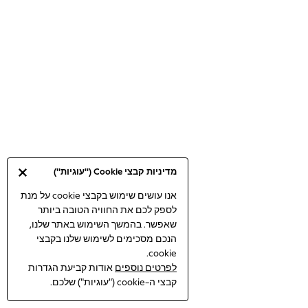
Bodysuits & Vests
Coats & Jackets
Dresses
Jeans
Jumpsuits & Playsuits
Knitwear
Loungewear
Nightwear & Pyjamas
Pants & Leggings
Occasion & Party
מדיניות קבצי Cookie ("עוגיות")
Schoolwear
Sets & Outfits
אנו עושים שימוש בקבצי cookie על מנת
לספק לכם את החוויה הטובה ביותר
Shirts & Blouses
שאפשר. בהמשך השימוש באתר שלנו,
Shorts & Skirts
הנכם מסכימים לשימוש שלנו בקבצי
Sportswear
cookie.
Sweatshirts & Hoodies
לפרטים נוספים
אודות קביעת הגדרות
Swimwear
קבצי ה-cookie ("עוגיות") שלכם.
Tops & T-shirts