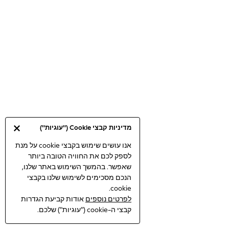
Bodysuits & Vests
Coats & Jackets
Dresses
Jeans
Jumpsuits & Playsuits
Knitwear
Loungewear
Nightwear & Pyjamas
Pants & Leggings
Occasion & Party
מדיניות קבצי Cookie ("עוגיות")
Schoolwear
Sets & Outfits
אנו עושים שימוש בקבצי cookie על מנת
לספק לכם את החוויה הטובה ביותר
Shirts & Blouses
שאפשר. בהמשך השימוש באתר שלנו,
Shorts & Skirts
הנכם מסכימים לשימוש שלנו בקבצי
Sportswear
cookie.
Sweatshirts & Hoodies
לפרטים נוספים
אודות קביעת הגדרות
Swimwear
קבצי ה-cookie ("עוגיות") שלכם.
Tops & T-shirts