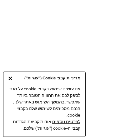
Bodysuits & Vests
Coats & Jackets
Dresses
Jeans
Jumpsuits & Playsuits
Knitwear
Loungewear
Nightwear & Pyjamas
Pants & Leggings
Occasion & Party
מדיניות קבצי Cookie ("עוגיות")
Schoolwear
Sets & Outfits
אנו עושים שימוש בקבצי cookie על מנת
לספק לכם את החוויה הטובה ביותר
Shirts & Blouses
שאפשר. בהמשך השימוש באתר שלנו,
Shorts & Skirts
הנכם מסכימים לשימוש שלנו בקבצי
Sportswear
cookie.
Sweatshirts & Hoodies
לפרטים נוספים
אודות קביעת הגדרות
Swimwear
קבצי ה-cookie ("עוגיות") שלכם.
Tops & T-shirts