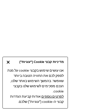
Bodysuits & Vests
Coats & Jackets
Dresses
Jeans
Jumpsuits & Playsuits
Knitwear
Loungewear
Nightwear & Pyjamas
Pants & Leggings
Occasion & Party
מדיניות קבצי Cookie ("עוגיות")
Schoolwear
Sets & Outfits
אנו עושים שימוש בקבצי cookie על מנת
לספק לכם את החוויה הטובה ביותר
Shirts & Blouses
שאפשר. בהמשך השימוש באתר שלנו,
Shorts & Skirts
הנכם מסכימים לשימוש שלנו בקבצי
Sportswear
cookie.
Sweatshirts & Hoodies
לפרטים נוספים
אודות קביעת הגדרות
Swimwear
קבצי ה-cookie ("עוגיות") שלכם.
Tops & T-shirts