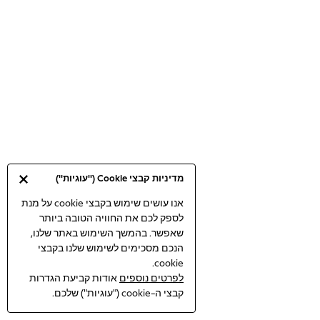
Bodysuits & Vests
Coats & Jackets
Dresses
Jeans
Jumpsuits & Playsuits
Knitwear
Loungewear
Nightwear & Pyjamas
Pants & Leggings
Occasion & Party
מדיניות קבצי Cookie ("עוגיות")
Schoolwear
Sets & Outfits
אנו עושים שימוש בקבצי cookie על מנת
לספק לכם את החוויה הטובה ביותר
Shirts & Blouses
שאפשר. בהמשך השימוש באתר שלנו,
Shorts & Skirts
הנכם מסכימים לשימוש שלנו בקבצי
Sportswear
cookie.
Sweatshirts & Hoodies
לפרטים נוספים
אודות קביעת הגדרות
Swimwear
קבצי ה-cookie ("עוגיות") שלכם.
Tops & T-shirts