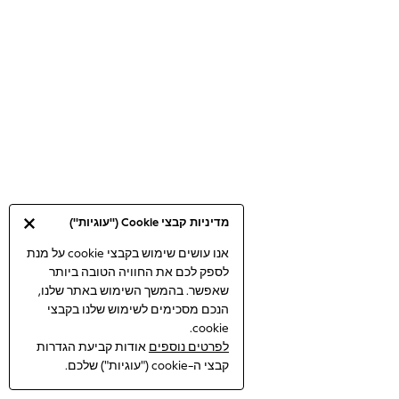
Bodysuits & Vests
Coats & Jackets
Dresses
Jeans
Jumpsuits & Playsuits
Knitwear
Loungewear
Nightwear & Pyjamas
Pants & Leggings
Occasion & Party
מדיניות קבצי Cookie ("עוגיות")
Schoolwear
Sets & Outfits
אנו עושים שימוש בקבצי cookie על מנת
לספק לכם את החוויה הטובה ביותר
Shirts & Blouses
שאפשר. בהמשך השימוש באתר שלנו,
Shorts & Skirts
הנכם מסכימים לשימוש שלנו בקבצי
Sportswear
cookie.
Sweatshirts & Hoodies
לפרטים נוספים
אודות קביעת הגדרות
Swimwear
קבצי ה-cookie ("עוגיות") שלכם.
Tops & T-shirts