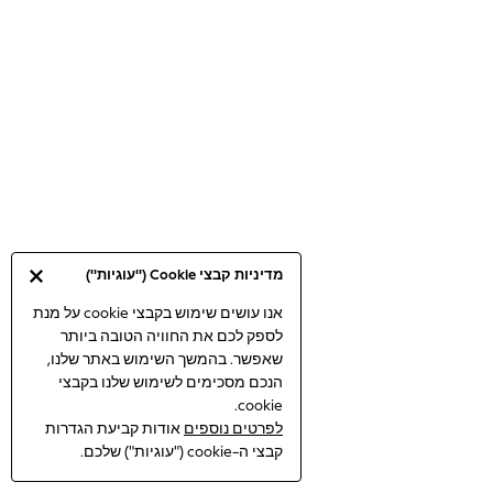
Bodysuits & Vests
Coats & Jackets
Dresses
Jeans
Jumpsuits & Playsuits
Knitwear
Loungewear
Nightwear & Pyjamas
Pants & Leggings
Occasion & Party
מדיניות קבצי Cookie ("עוגיות")
Schoolwear
Sets & Outfits
אנו עושים שימוש בקבצי cookie על מנת
לספק לכם את החוויה הטובה ביותר
Shirts & Blouses
שאפשר. בהמשך השימוש באתר שלנו,
Shorts & Skirts
הנכם מסכימים לשימוש שלנו בקבצי
Sportswear
cookie.
Sweatshirts & Hoodies
לפרטים נוספים
אודות קביעת הגדרות
Swimwear
קבצי ה-cookie ("עוגיות") שלכם.
Tops & T-shirts