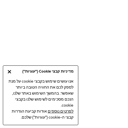
Bodysuits & Vests
Coats & Jackets
Dresses
Jeans
Jumpsuits & Playsuits
Knitwear
Loungewear
Nightwear & Pyjamas
Pants & Leggings
Occasion & Party
מדיניות קבצי Cookie ("עוגיות")
Schoolwear
Sets & Outfits
אנו עושים שימוש בקבצי cookie על מנת
לספק לכם את החוויה הטובה ביותר
Shirts & Blouses
שאפשר. בהמשך השימוש באתר שלנו,
Shorts & Skirts
הנכם מסכימים לשימוש שלנו בקבצי
Sportswear
cookie.
Sweatshirts & Hoodies
לפרטים נוספים
אודות קביעת הגדרות
Swimwear
קבצי ה-cookie ("עוגיות") שלכם.
Tops & T-shirts