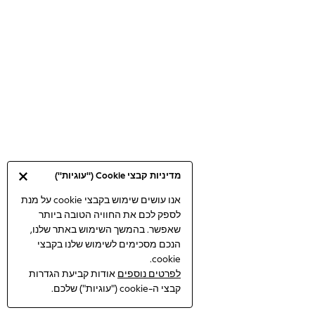
Bodysuits & Vests
Coats & Jackets
Dresses
Jeans
Jumpsuits & Playsuits
Knitwear
Loungewear
Nightwear & Pyjamas
Pants & Leggings
Occasion & Party
מדיניות קבצי Cookie ("עוגיות")
Schoolwear
Sets & Outfits
אנו עושים שימוש בקבצי cookie על מנת
לספק לכם את החוויה הטובה ביותר
Shirts & Blouses
שאפשר. בהמשך השימוש באתר שלנו,
Shorts & Skirts
הנכם מסכימים לשימוש שלנו בקבצי
Sportswear
cookie.
Sweatshirts & Hoodies
לפרטים נוספים
אודות קביעת הגדרות
Swimwear
קבצי ה-cookie ("עוגיות") שלכם.
Tops & T-shirts