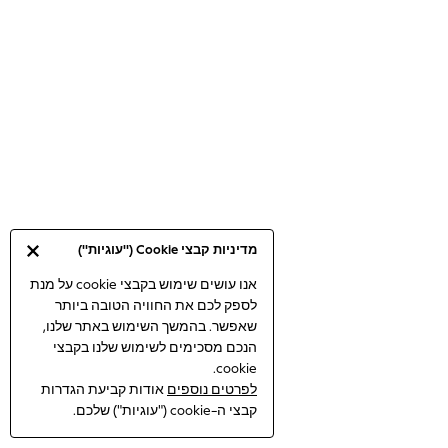
Bodysuits & Vests
Coats & Jackets
Dresses
Jeans
Jumpsuits & Playsuits
Knitwear
Loungewear
Nightwear & Pyjamas
Pants & Leggings
Occasion & Party
מדיניות קבצי Cookie ("עוגיות")
Schoolwear
Sets & Outfits
אנו עושים שימוש בקבצי cookie על מנת
לספק לכם את החוויה הטובה ביותר
Shirts & Blouses
שאפשר. בהמשך השימוש באתר שלנו,
Shorts & Skirts
הנכם מסכימים לשימוש שלנו בקבצי
Sportswear
cookie.
Sweatshirts & Hoodies
לפרטים נוספים
אודות קביעת הגדרות
Swimwear
קבצי ה-cookie ("עוגיות") שלכם.
Tops & T-shirts