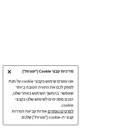
Bodysuits & Vests
Coats & Jackets
Dresses
Jeans
Jumpsuits & Playsuits
Knitwear
Loungewear
Nightwear & Pyjamas
Pants & Leggings
Occasion & Party
מדיניות קבצי Cookie ("עוגיות")
Schoolwear
Sets & Outfits
אנו עושים שימוש בקבצי cookie על מנת
לספק לכם את החוויה הטובה ביותר
Shirts & Blouses
שאפשר. בהמשך השימוש באתר שלנו,
Shorts & Skirts
הנכם מסכימים לשימוש שלנו בקבצי
Sportswear
cookie.
Sweatshirts & Hoodies
לפרטים נוספים
אודות קביעת הגדרות
Swimwear
קבצי ה-cookie ("עוגיות") שלכם.
Tops & T-shirts