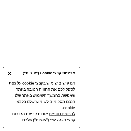
Bodysuits & Vests
Coats & Jackets
Dresses
Jeans
Jumpsuits & Playsuits
Knitwear
Loungewear
Nightwear & Pyjamas
Pants & Leggings
Occasion & Party
מדיניות קבצי Cookie ("עוגיות")
Schoolwear
Sets & Outfits
אנו עושים שימוש בקבצי cookie על מנת
לספק לכם את החוויה הטובה ביותר
Shirts & Blouses
שאפשר. בהמשך השימוש באתר שלנו,
Shorts & Skirts
הנכם מסכימים לשימוש שלנו בקבצי
Sportswear
cookie.
Sweatshirts & Hoodies
לפרטים נוספים
אודות קביעת הגדרות
Swimwear
קבצי ה-cookie ("עוגיות") שלכם.
Tops & T-shirts