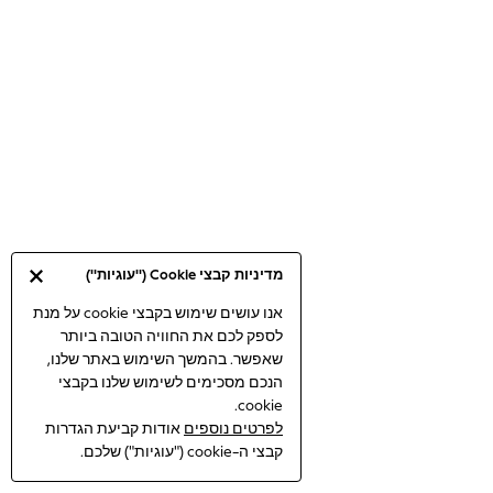
Bodysuits & Vests
Coats & Jackets
Dresses
Jeans
Jumpsuits & Playsuits
Knitwear
Loungewear
Nightwear & Pyjamas
Pants & Leggings
Occasion & Party
מדיניות קבצי Cookie ("עוגיות")
Schoolwear
Sets & Outfits
אנו עושים שימוש בקבצי cookie על מנת
לספק לכם את החוויה הטובה ביותר
Shirts & Blouses
שאפשר. בהמשך השימוש באתר שלנו,
Shorts & Skirts
הנכם מסכימים לשימוש שלנו בקבצי
Sportswear
cookie.
Sweatshirts & Hoodies
לפרטים נוספים
אודות קביעת הגדרות
Swimwear
קבצי ה-cookie ("עוגיות") שלכם.
Tops & T-shirts