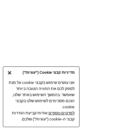
Bodysuits & Vests
Coats & Jackets
Dresses
Jeans
Jumpsuits & Playsuits
Knitwear
Loungewear
Nightwear & Pyjamas
Pants & Leggings
Occasion & Party
מדיניות קבצי Cookie ("עוגיות")
Schoolwear
Sets & Outfits
אנו עושים שימוש בקבצי cookie על מנת
לספק לכם את החוויה הטובה ביותר
Shirts & Blouses
שאפשר. בהמשך השימוש באתר שלנו,
Shorts & Skirts
הנכם מסכימים לשימוש שלנו בקבצי
Sportswear
cookie.
Sweatshirts & Hoodies
לפרטים נוספים
אודות קביעת הגדרות
Swimwear
קבצי ה-cookie ("עוגיות") שלכם.
Tops & T-shirts