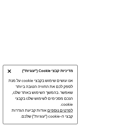
Bodysuits & Vests
Coats & Jackets
Dresses
Jeans
Jumpsuits & Playsuits
Knitwear
Loungewear
Nightwear & Pyjamas
Pants & Leggings
Occasion & Party
מדיניות קבצי Cookie ("עוגיות")
Schoolwear
Sets & Outfits
אנו עושים שימוש בקבצי cookie על מנת
לספק לכם את החוויה הטובה ביותר
Shirts & Blouses
שאפשר. בהמשך השימוש באתר שלנו,
Shorts & Skirts
הנכם מסכימים לשימוש שלנו בקבצי
Sportswear
cookie.
Sweatshirts & Hoodies
לפרטים נוספים
אודות קביעת הגדרות
Swimwear
קבצי ה-cookie ("עוגיות") שלכם.
Tops & T-shirts