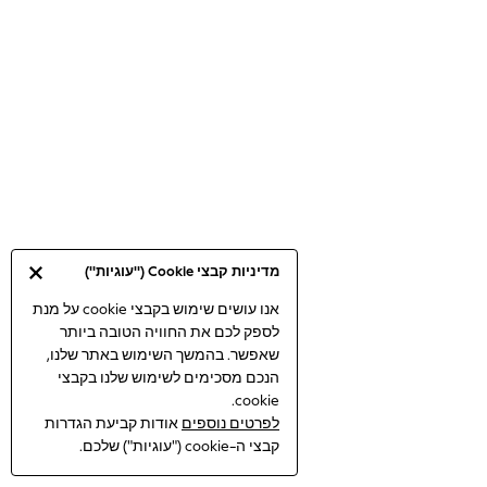
Bodysuits & Vests
Coats & Jackets
Dresses
Jeans
Jumpsuits & Playsuits
Knitwear
Loungewear
Nightwear & Pyjamas
Pants & Leggings
Occasion & Party
מדיניות קבצי Cookie ("עוגיות")
Schoolwear
Sets & Outfits
אנו עושים שימוש בקבצי cookie על מנת
לספק לכם את החוויה הטובה ביותר
Shirts & Blouses
שאפשר. בהמשך השימוש באתר שלנו,
Shorts & Skirts
הנכם מסכימים לשימוש שלנו בקבצי
Sportswear
cookie.
Sweatshirts & Hoodies
לפרטים נוספים
אודות קביעת הגדרות
Swimwear
קבצי ה-cookie ("עוגיות") שלכם.
Tops & T-shirts