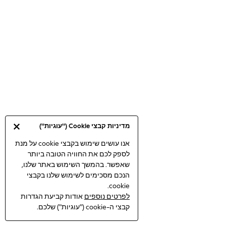
Bodysuits & Vests
Coats & Jackets
Dresses
Jeans
Jumpsuits & Playsuits
Knitwear
Loungewear
Nightwear & Pyjamas
Pants & Leggings
Occasion & Party
מדיניות קבצי Cookie ("עוגיות")
Schoolwear
Sets & Outfits
אנו עושים שימוש בקבצי cookie על מנת
לספק לכם את החוויה הטובה ביותר
Shirts & Blouses
שאפשר. בהמשך השימוש באתר שלנו,
Shorts & Skirts
הנכם מסכימים לשימוש שלנו בקבצי
Sportswear
cookie.
Sweatshirts & Hoodies
לפרטים נוספים
אודות קביעת הגדרות
Swimwear
קבצי ה-cookie ("עוגיות") שלכם.
Tops & T-shirts