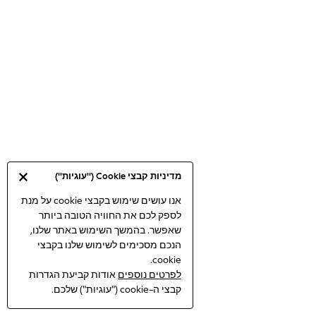
Bodysuits & Vests
Coats & Jackets
Dresses
Jeans
Jumpsuits & Playsuits
Knitwear
Loungewear
Nightwear & Pyjamas
Pants & Leggings
Occasion & Party
מדיניות קבצי Cookie ("עוגיות")
Schoolwear
Sets & Outfits
אנו עושים שימוש בקבצי cookie על מנת
לספק לכם את החוויה הטובה ביותר
Shirts & Blouses
שאפשר. בהמשך השימוש באתר שלנו,
Shorts & Skirts
הנכם מסכימים לשימוש שלנו בקבצי
Sportswear
cookie.
Sweatshirts & Hoodies
לפרטים נוספים
אודות קביעת הגדרות
Swimwear
קבצי ה-cookie ("עוגיות") שלכם.
Tops & T-shirts