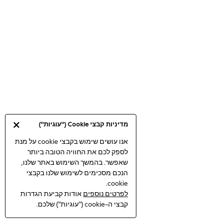
Bodysuits & Vests
Coats & Jackets
Dresses
Jeans
Jumpsuits & Playsuits
Knitwear
Loungewear
Nightwear & Pyjamas
Pants & Leggings
Occasion & Party
מדיניות קבצי Cookie ("עוגיות")
Schoolwear
Sets & Outfits
אנו עושים שימוש בקבצי cookie על מנת
לספק לכם את החוויה הטובה ביותר
Shirts & Blouses
שאפשר. בהמשך השימוש באתר שלנו,
Shorts & Skirts
הנכם מסכימים לשימוש שלנו בקבצי
Sportswear
cookie.
Sweatshirts & Hoodies
לפרטים נוספים
אודות קביעת הגדרות
Swimwear
קבצי ה-cookie ("עוגיות") שלכם.
Tops & T-shirts