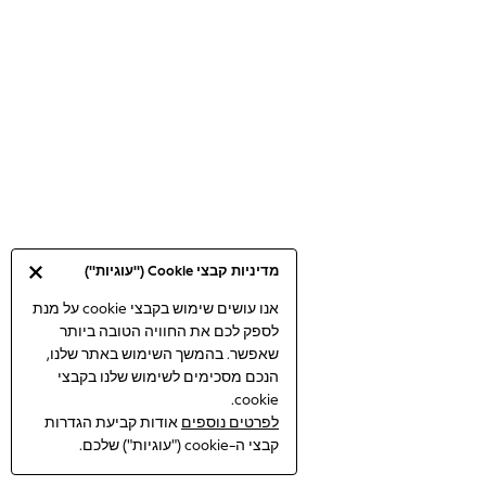
Jeans
Jumpsuits & Playsuits
Knitwear
Loungewear
Nightwear & Pyjamas
Pants & Leggings
Occasion & Party
Schoolwear
Sets & Outfits
Shirts & Blouses
מדיניות קבצי Cookie ("עוגיות")
Shorts & Skirts
Sportswear
אנו עושים שימוש בקבצי cookie על מנת
Sweatshirts & Hoodies
לספק לכם את החוויה הטובה ביותר
Swimwear
שאפשר. בהמשך השימוש באתר שלנו,
הנכם מסכימים לשימוש שלנו בקבצי
Tops & T-shirts
cookie.
Tracksuits
לפרטים נוספים
אודות קביעת הגדרות
The Pink Edit
קבצי ה-cookie ("עוגיות") שלכם.
Fruit Prints
Holiday Shop