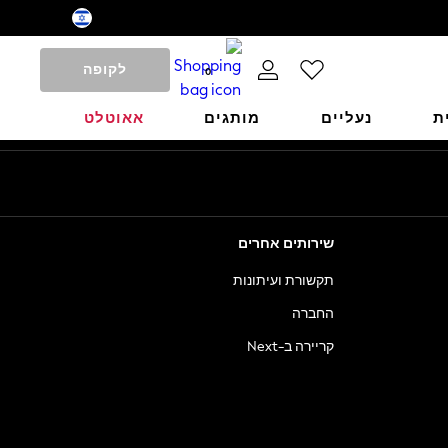
לקופה
0
ת
נעליים
מותגים
אאוטלט
שירותים אחרים
תקשורת ועיתונות
החברה
קריירה ב-Next