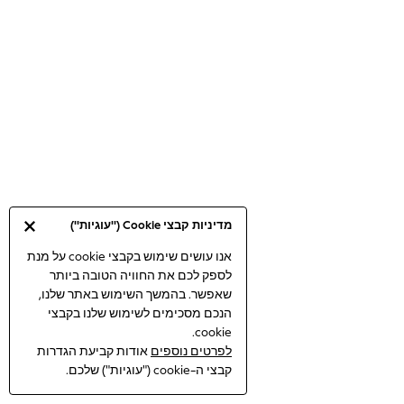
Bodysuits & Vests
Coats & Jackets
Dresses
Jeans
Jumpsuits & Playsuits
Knitwear
Loungewear
Nightwear & Pyjamas
Pants & Leggings
Occasion & Party
מדיניות קבצי Cookie ("עוגיות")
Schoolwear
Sets & Outfits
אנו עושים שימוש בקבצי cookie על מנת
לספק לכם את החוויה הטובה ביותר
Shirts & Blouses
שאפשר. בהמשך השימוש באתר שלנו,
Shorts & Skirts
הנכם מסכימים לשימוש שלנו בקבצי
Sportswear
cookie.
Sweatshirts & Hoodies
לפרטים נוספים
אודות קביעת הגדרות
Swimwear
קבצי ה-cookie ("עוגיות") שלכם.
Tops & T-shirts