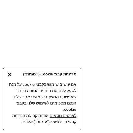
Bodysuits & Vests
Coats & Jackets
Dresses
Jeans
Jumpsuits & Playsuits
Knitwear
Loungewear
Nightwear & Pyjamas
Pants & Leggings
Occasion & Party
מדיניות קבצי Cookie ("עוגיות")
Schoolwear
Sets & Outfits
אנו עושים שימוש בקבצי cookie על מנת
לספק לכם את החוויה הטובה ביותר
Shirts & Blouses
שאפשר. בהמשך השימוש באתר שלנו,
Shorts & Skirts
הנכם מסכימים לשימוש שלנו בקבצי
Sportswear
cookie.
Sweatshirts & Hoodies
לפרטים נוספים
אודות קביעת הגדרות
Swimwear
קבצי ה-cookie ("עוגיות") שלכם.
Tops & T-shirts