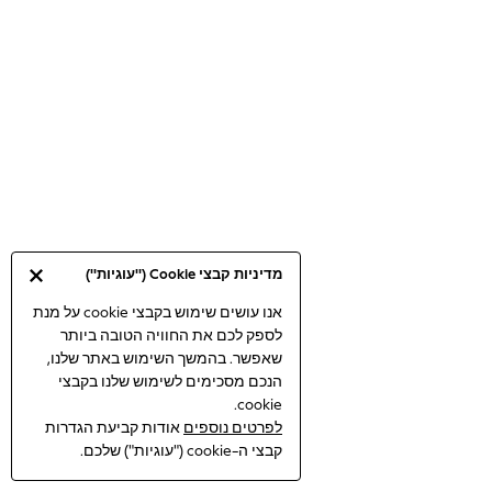
Bodysuits & Vests
Coats & Jackets
Dresses
Jeans
Jumpsuits & Playsuits
Knitwear
Loungewear
Nightwear & Pyjamas
Pants & Leggings
Occasion & Party
מדיניות קבצי Cookie ("עוגיות")
Schoolwear
Sets & Outfits
אנו עושים שימוש בקבצי cookie על מנת
לספק לכם את החוויה הטובה ביותר
Shirts & Blouses
שאפשר. בהמשך השימוש באתר שלנו,
Shorts & Skirts
הנכם מסכימים לשימוש שלנו בקבצי
Sportswear
cookie.
Sweatshirts & Hoodies
לפרטים נוספים
אודות קביעת הגדרות
Swimwear
קבצי ה-cookie ("עוגיות") שלכם.
Tops & T-shirts