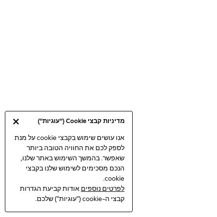
Bodysuits & Vests
Coats & Jackets
Dresses
Jeans
Jumpsuits & Playsuits
Knitwear
Loungewear
Nightwear & Pyjamas
Pants & Leggings
Occasion & Party
מדיניות קבצי Cookie ("עוגיות")
Schoolwear
Sets & Outfits
אנו עושים שימוש בקבצי cookie על מנת
לספק לכם את החוויה הטובה ביותר
Shirts & Blouses
שאפשר. בהמשך השימוש באתר שלנו,
Shorts & Skirts
הנכם מסכימים לשימוש שלנו בקבצי
Sportswear
cookie.
Sweatshirts & Hoodies
לפרטים נוספים
אודות קביעת הגדרות
Swimwear
קבצי ה-cookie ("עוגיות") שלכם.
Tops & T-shirts