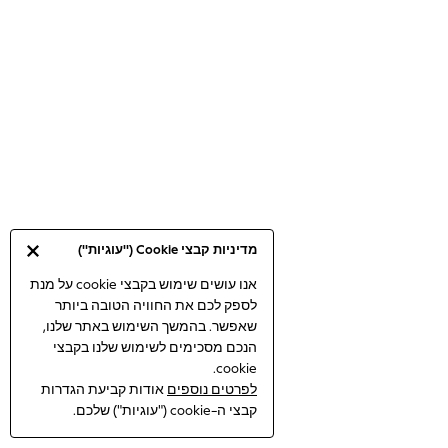
Bodysuits & Vests
Coats & Jackets
Dresses
Jeans
Jumpsuits & Playsuits
Knitwear
Loungewear
Nightwear & Pyjamas
Pants & Leggings
Occasion & Party
מדיניות קבצי Cookie ("עוגיות")
Schoolwear
Sets & Outfits
אנו עושים שימוש בקבצי cookie על מנת
לספק לכם את החוויה הטובה ביותר
Shirts & Blouses
שאפשר. בהמשך השימוש באתר שלנו,
Shorts & Skirts
הנכם מסכימים לשימוש שלנו בקבצי
Sportswear
cookie.
Sweatshirts & Hoodies
לפרטים נוספים
אודות קביעת הגדרות
Swimwear
קבצי ה-cookie ("עוגיות") שלכם.
Tops & T-shirts