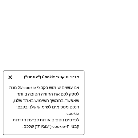
Bodysuits & Vests
Coats & Jackets
Dresses
Jeans
Jumpsuits & Playsuits
Knitwear
Loungewear
Nightwear & Pyjamas
Pants & Leggings
Occasion & Party
מדיניות קבצי Cookie ("עוגיות")
Schoolwear
Sets & Outfits
אנו עושים שימוש בקבצי cookie על מנת
לספק לכם את החוויה הטובה ביותר
Shirts & Blouses
שאפשר. בהמשך השימוש באתר שלנו,
Shorts & Skirts
הנכם מסכימים לשימוש שלנו בקבצי
Sportswear
cookie.
Sweatshirts & Hoodies
לפרטים נוספים
אודות קביעת הגדרות
Swimwear
קבצי ה-cookie ("עוגיות") שלכם.
Tops & T-shirts