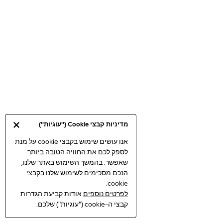
Bodysuits & Vests
Coats & Jackets
Dresses
Jeans
Jumpsuits & Playsuits
Knitwear
Loungewear
Nightwear & Pyjamas
Pants & Leggings
Occasion & Party
מדיניות קבצי Cookie ("עוגיות")
Schoolwear
Sets & Outfits
אנו עושים שימוש בקבצי cookie על מנת
לספק לכם את החוויה הטובה ביותר
Shirts & Blouses
שאפשר. בהמשך השימוש באתר שלנו,
Shorts & Skirts
הנכם מסכימים לשימוש שלנו בקבצי
Sportswear
cookie.
Sweatshirts & Hoodies
לפרטים נוספים
אודות קביעת הגדרות
Swimwear
קבצי ה-cookie ("עוגיות") שלכם.
Tops & T-shirts