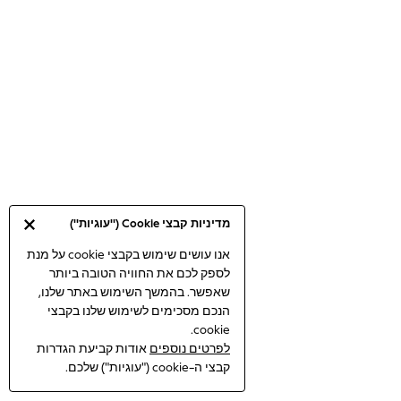
Bodysuits & Vests
Coats & Jackets
Dresses
Jeans
Jumpsuits & Playsuits
Knitwear
Loungewear
Nightwear & Pyjamas
Pants & Leggings
Occasion & Party
מדיניות קבצי Cookie ("עוגיות")
Schoolwear
Sets & Outfits
אנו עושים שימוש בקבצי cookie על מנת
לספק לכם את החוויה הטובה ביותר
Shirts & Blouses
שאפשר. בהמשך השימוש באתר שלנו,
Shorts & Skirts
הנכם מסכימים לשימוש שלנו בקבצי
Sportswear
cookie.
Sweatshirts & Hoodies
לפרטים נוספים
אודות קביעת הגדרות
Swimwear
קבצי ה-cookie ("עוגיות") שלכם.
Tops & T-shirts