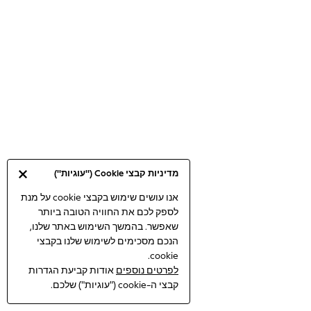
Bodysuits & Vests
Coats & Jackets
Dresses
Jeans
Jumpsuits & Playsuits
Knitwear
Loungewear
Nightwear & Pyjamas
Pants & Leggings
Occasion & Party
מדיניות קבצי Cookie ("עוגיות")
Schoolwear
Sets & Outfits
אנו עושים שימוש בקבצי cookie על מנת
לספק לכם את החוויה הטובה ביותר
Shirts & Blouses
שאפשר. בהמשך השימוש באתר שלנו,
Shorts & Skirts
הנכם מסכימים לשימוש שלנו בקבצי
Sportswear
cookie.
Sweatshirts & Hoodies
לפרטים נוספים
אודות קביעת הגדרות
Swimwear
קבצי ה-cookie ("עוגיות") שלכם.
Tops & T-shirts