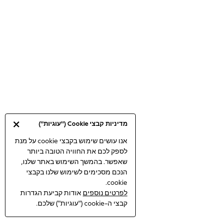
Bodysuits & Vests
Coats & Jackets
Dresses
Jeans
Jumpsuits & Playsuits
Knitwear
Loungewear
Nightwear & Pyjamas
Pants & Leggings
Occasion & Party
מדיניות קבצי Cookie ("עוגיות")
Schoolwear
Sets & Outfits
אנו עושים שימוש בקבצי cookie על מנת
לספק לכם את החוויה הטובה ביותר
Shirts & Blouses
שאפשר. בהמשך השימוש באתר שלנו,
Shorts & Skirts
הנכם מסכימים לשימוש שלנו בקבצי
Sportswear
cookie.
Sweatshirts & Hoodies
לפרטים נוספים
אודות קביעת הגדרות
Swimwear
קבצי ה-cookie ("עוגיות") שלכם.
Tops & T-shirts