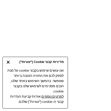
Bodysuits & Vests
Coats & Jackets
Dresses
Jeans
Jumpsuits & Playsuits
Knitwear
Loungewear
Nightwear & Pyjamas
Pants & Leggings
Occasion & Party
מדיניות קבצי Cookie ("עוגיות")
Schoolwear
Sets & Outfits
אנו עושים שימוש בקבצי cookie על מנת
לספק לכם את החוויה הטובה ביותר
Shirts & Blouses
שאפשר. בהמשך השימוש באתר שלנו,
Shorts & Skirts
הנכם מסכימים לשימוש שלנו בקבצי
Sportswear
cookie.
Sweatshirts & Hoodies
לפרטים נוספים
אודות קביעת הגדרות
Swimwear
קבצי ה-cookie ("עוגיות") שלכם.
Tops & T-shirts