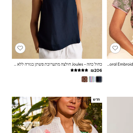
ירוק חאקי - Love & Roses Floral Embroidered Notch Neck Blouse
כחול כהה - Joules חולצה מתערובת פשתן בגזרה ללא שרוולים עם צווארון עגול, דגם Cove
חדש