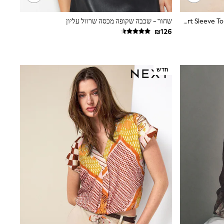
צבע כחול/צהוב בדוגמת הדפס פרחוני - Textured V-Neck Tie Front Short Sleeve Top
שחור - שכבה שקופה מכסה שרוול עליון
חדש