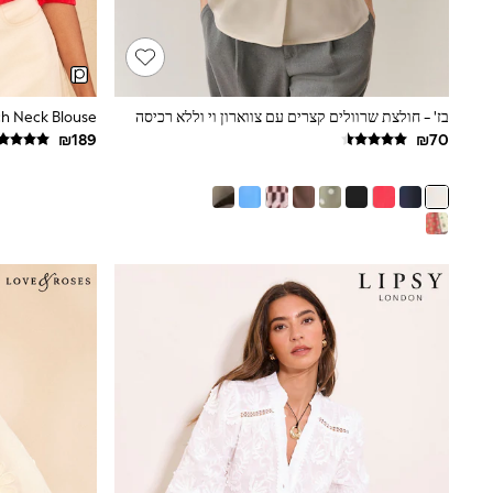
Printed T-Shirts
Plain T-Shirts
Multipacks
Top & Short Sets
Top & Legging Sets
Dungaree Sets
בז' - חולצת שרוולים קצרים עם צווארון וי וללא רכיסה
Tracksuits
Shop All
Angel & Rocket
Monsoon
Baker by Ted Baker
Lipsy
River Island
JoJo Maman Bebe
adidas
smALLSAINTS
Shop all
Bluey
Disney
Paw Patrol
Lilo & Stitch
Dresses
Shoes
Skirts