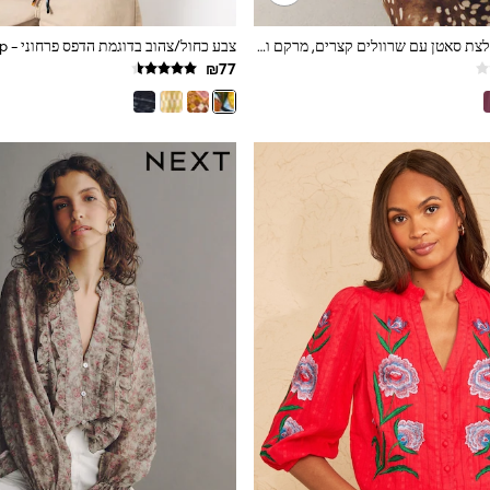
זהב שמפניה - חולצת סאטן עם שרוולים קצרים, מרקם ופיתול בחזית