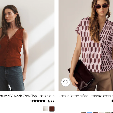
צבע ורוד/חום עם הדפס גאומטרי - חולצת שרוולים קצרים עם צווארון וי וללא רכיסה
חום חלודה - Textured V-Neck Cami Top