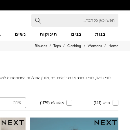
חפשו
כאן
כל
דבר...
בנות
בנים
תינוקות
נשים
ג
/
/
/
/
Blouses
Tops
Clothing
Womens
Home
GIRLS
New in
50 - 92cm
98 - 110cm
116 - 134cm
140 - 174cm
בגדי נופש, בגדי עבודה או בגדי אירועים, מגוון החולצות המכופתרות לנ
152 - 164cm
אחרי העבודה עם חולצת מ
166 - 168cm
All Clothing
Babygrows & Sleepsuits
מידה
חדש
(
141
)
אאוטלט
(
1179
)
Bodysuits & Vests
Coats & Jackets
Dresses
Jeans
Jumpsuits & Playsuits