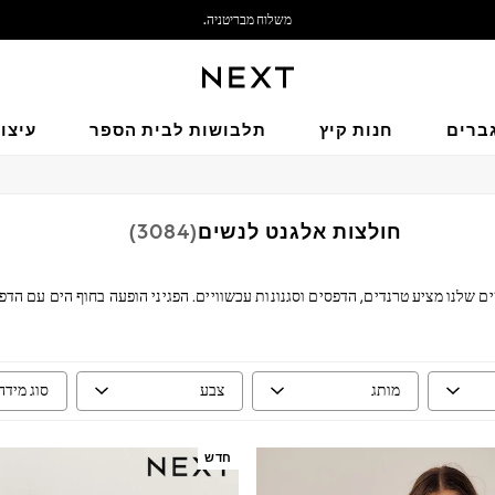
משלוח מבריטניה.
אנחנו מקבלים
ברים
חנות קיץ
תלבושות לבית הספר
עיצו
חולצות אלגנט לנשים
(3084)
שים שלנו מציע טרנדים, הדפסים וסגנונות עכשוויים. הפגיני הופעה בחוף הים עם הד
עטפת ובגדי עבודה מסוגננים. מעוצבים בגוונים עונתיים, שדרגי את המראה שלך ע
מותג
צבע
סוג מידה
חדש