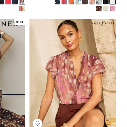
Half Sizes
School Shoes
Slippers
Sneakers & Pumps
חדש
Wide Fit
Wellies
Tops
Dresses
Shorts
Skirts
Rash Vests
Sun Safe Swimwear
Sun Hats & Caps
New in
Summer Dresses
Occasion and Party Dresses
Floral Dresses
Sequin Dresses
Short Sleeve Dresses
Longsleeve Dresses
100% Cotton Dresses
Gilets
Hooded
Parkas