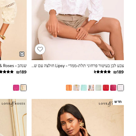
All Bags & Accessories
Bags
Hats
New In
Hoodies & Sweatshirts
Leggings, Joggers & Shorts
Swim
T-Shirts & Vests
Sneakers
adidas
Nike
צבע לבן בעיטור פרחוני תלת-ממדי - Lipsy חולצה עם שרוולי 4/3, צווארון סבא ורקמה
All Baby & Nursery
New in
Rompersuits & Dungarees
Bodysuits
Shop All
BOYS
New in
חדש
50 - 98cm
98 - 116cm
116 - 134cm
134 - 152cm
152 - 164cm