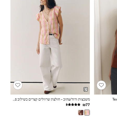
משבצות ורוד/צהוב - חולצת שרוולים קצרים בשילוב פשתן ועם צווארון וי