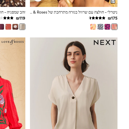
Puffers
Raincoats
ניטרלי - חולצה עם שרוול בגזרה מתרחבת של Love & Roses
Shackets
Dresses
T-Shirts
Leggings
Pants
Underwear
Footwear
Multipack Leggings
Multipack T-Shirts
Multipack Sleepsuits
Multipack Socks & Tights
Multipack Underwear
All Underwear
New In
Pyjamas
Thermals
Sleepsuits
Socks & Tights
All T-Shirts
Long Sleeve
Short Sleeve