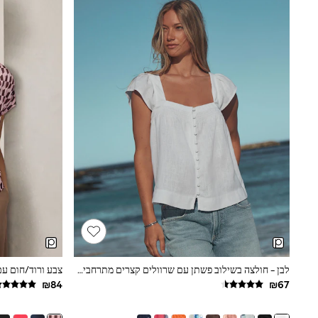
Knitwear
Loungewear
Nightwear & Pyjamas
Pants & Leggings
Occasion & Party
Schoolwear
Sets & Outfits
Shirts & Blouses
Shorts & Skirts
Sportswear
Sweatshirts & Hoodies
Swimwear
Tops & T-shirts
Tracksuits
The Pink Edit
Fruit Prints
Holiday Shop
Flower Girl & Bridesmaid Outfits
Toy Story
THE SET
לבן - חולצה בשילוב פשתן עם שרוולים קצרים מתרחבים וכפתורים בחזית
Shop All Footwear
Sandals & Clogs
Baby & Toddler
Boots