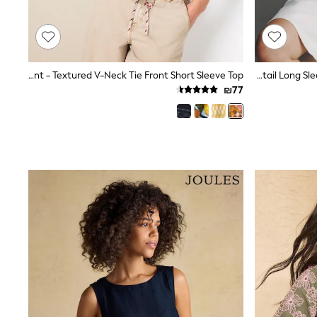
הדפס פרחוני ירוק-אפרפר - Ruffle Detail Long Sleeve Blouse
Orange/Pink Spliced Print - Textured V-Neck Tie Front Short Sleeve Top