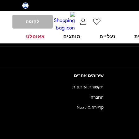
לקופה
0
ת
נעליים
מותגים
אאוטלט
שירותים אחרים
תקשורת ועיתונות
החברה
קריירה ב-Next