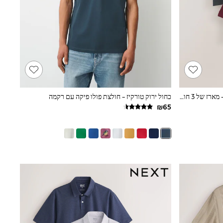
צבע אפור/בז'/אדום בורגונדי - צבע חלק - מארז של 3 חולצות פולו ג'רזי בטכנולוגיית Motionflex עם שרוולים קצרים
כחול ירוק טורקיז - חולצת פולו פיקה עם רקמה