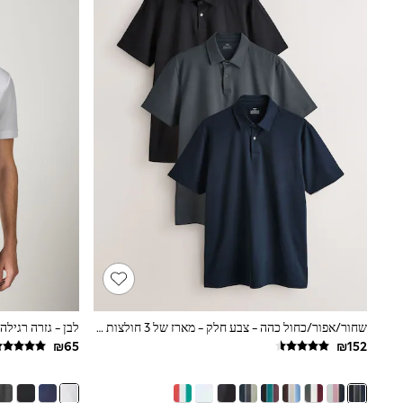
Knitwear
Loungewear
Nightwear & Pyjamas
Pants & Leggings
Occasion & Party
Schoolwear
Sets & Outfits
Shirts & Blouses
Shorts & Skirts
Sportswear
Sweatshirts & Hoodies
Swimwear
Tops & T-shirts
Tracksuits
The Pink Edit
Fruit Prints
Holiday Shop
Flower Girl & Bridesmaid Outfits
Toy Story
THE SET
שחור/אפור/כחול כהה - צבע חלק - מארז של 3 חולצות פולו ג'רזי בטכנולוגיית Motionflex עם שרוולים קצרים
לבן - גזרה רגילה
Shop All Footwear
Sandals & Clogs
Baby & Toddler
Boots