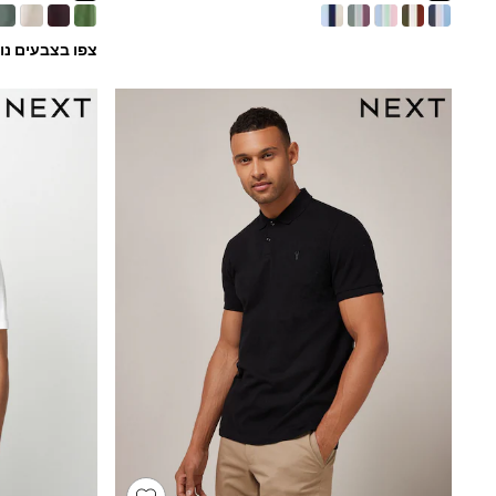
Half Sizes
School Shoes
צפו בצבעים נו
Slippers
Sneakers & Pumps
Wide Fit
Wellies
Tops
Dresses
Shorts
Skirts
Rash Vests
Sun Safe Swimwear
Sun Hats & Caps
New in
Summer Dresses
Occasion and Party Dresses
Floral Dresses
Sequin Dresses
Short Sleeve Dresses
Longsleeve Dresses
100% Cotton Dresses
Gilets
Hooded
Parkas