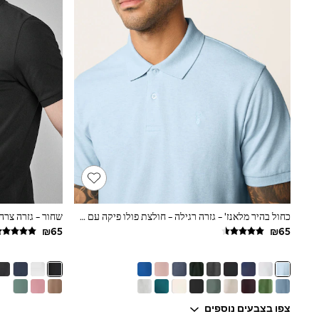
All Bags & Accessories
Bags
Hats
New In
Hoodies & Sweatshirts
Leggings, Joggers & Shorts
Swim
T-Shirts & Vests
Sneakers
adidas
Nike
All Baby & Nursery
New in
Rompersuits & Dungarees
Bodysuits
Shop All
כחול בהיר מלאנז' - גזרה רגילה - חולצת פולו פיקה עם שרוול קצר
שחור - גזרה צרה
BOYS
New in
50 - 98cm
98 - 116cm
116 - 134cm
134 - 152cm
152 - 164cm
צפו בצבעים נוספים