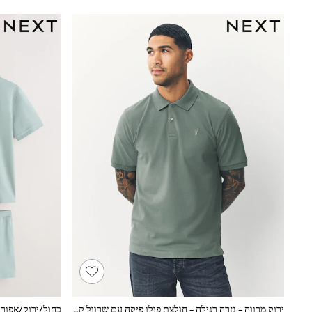
166 - 168cm
Trending Now: Baggy Jeans
The White Edit
Trending Now: Wide Leg Trousers
Holiday Shop
Gamer
Toy Story
THE SET
Shop All Clothing
Babygrows & Sleepsuits
Bodysuits & Vests
Coats & Jackets
Hoodies
Jeans
Joggers
Jumpers & Knitwear
Loungewear
Nightwear & Pyjamas
Pants & Chinos
Polo Shirts
Schoolwear
Sets & Outfits
Shirts
Shorts
ירוק מרווה - גזרה רגילה - חולצת פולו פיקה עם שרוול קצר