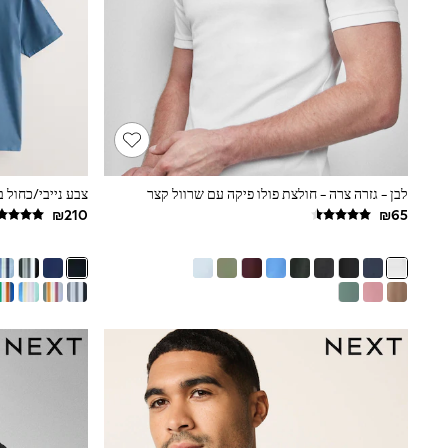
Printed T-Shirts
Plain T-Shirts
Multipacks
Top & Short Sets
Top & Legging Sets
Dungaree Sets
Tracksuits
Shop All
Angel & Rocket
Monsoon
לבן - גזרה צרה - חולצת פולו פיקה עם שרוול קצר
Baker by Ted Baker
Lipsy
River Island
JoJo Maman Bebe
adidas
smALLSAINTS
Shop all
Bluey
Disney
Paw Patrol
Lilo & Stitch
Dresses
Shoes
Skirts