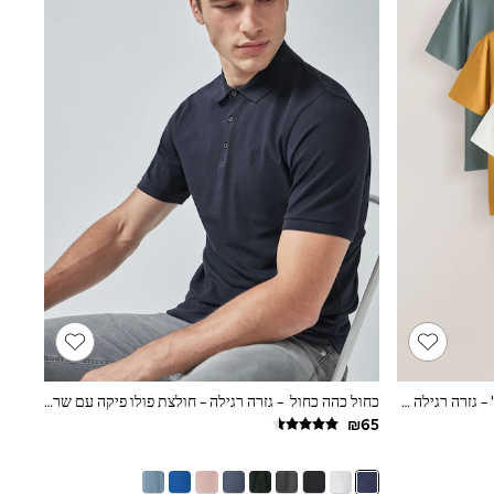
צבע כחול/צהוב/צבע ירוק מרווה/ורוד/בז' - גזרה רגילה - מארז של 5 חולצות פולו ג'רזי בטכנולוגיית Motionflex עם שרוולים קצרים
כחול כהה כחול - גזרה רגילה - חולצת פולו פיקה עם שרוול קצר