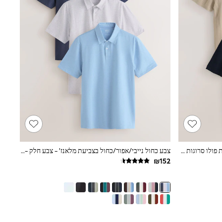
בגוון טבעי/כחול כהה - מארז של 2 חולצות פולו סרוגות מבד פוינטל עשיר בכותנה
צבע כחול נייבי/אפור/כחול בצביעת מלאנז' - צבע חלק - מארז של 3 חולצות פולו ג'רזי בטכנולוגיית Motionflex עם שרוולים קצרים