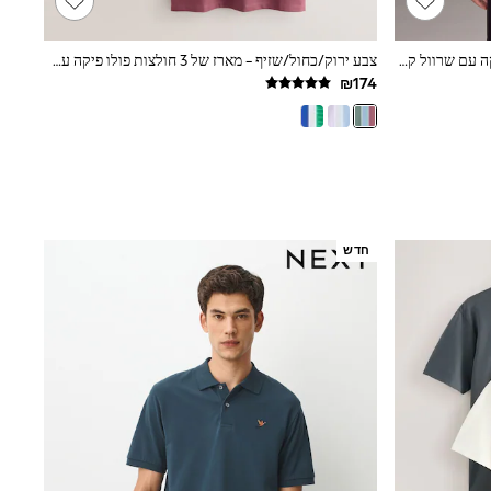
ג'ינס בהיר - גזרה רגילה - חולצת פולו פיקה עם שרוול קצר
צבע ירוק/כחול/שזיף - מארז של 3 חולצות פולו פיקה עם שרוולים קצרים
חדש