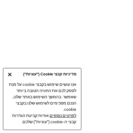
Bodysuits & Vests
Coats & Jackets
Dresses
Jeans
Jumpsuits & Playsuits
Knitwear
Loungewear
Nightwear & Pyjamas
Pants & Leggings
Occasion & Party
מדיניות קבצי Cookie ("עוגיות")
Schoolwear
Sets & Outfits
אנו עושים שימוש בקבצי cookie על מנת
לספק לכם את החוויה הטובה ביותר
Shirts & Blouses
שאפשר. בהמשך השימוש באתר שלנו,
Shorts & Skirts
הנכם מסכימים לשימוש שלנו בקבצי
Sportswear
cookie.
Sweatshirts & Hoodies
לפרטים נוספים
אודות קביעת הגדרות
Swimwear
קבצי ה-cookie ("עוגיות") שלכם.
Tops & T-shirts