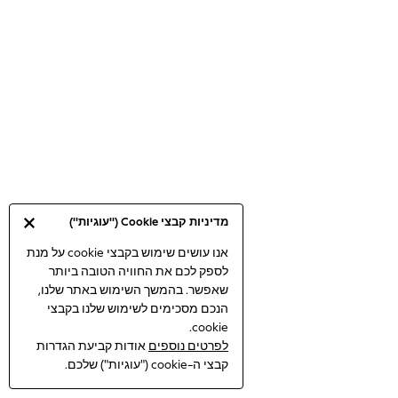
Bodysuits & Vests
Coats & Jackets
Dresses
Jeans
Jumpsuits & Playsuits
Knitwear
Loungewear
Nightwear & Pyjamas
Pants & Leggings
Occasion & Party
מדיניות קבצי Cookie ("עוגיות")
Schoolwear
Sets & Outfits
אנו עושים שימוש בקבצי cookie על מנת
לספק לכם את החוויה הטובה ביותר
Shirts & Blouses
שאפשר. בהמשך השימוש באתר שלנו,
Shorts & Skirts
הנכם מסכימים לשימוש שלנו בקבצי
Sportswear
cookie.
Sweatshirts & Hoodies
לפרטים נוספים
אודות קביעת הגדרות
Swimwear
קבצי ה-cookie ("עוגיות") שלכם.
Tops & T-shirts