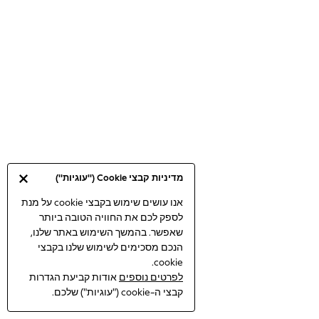
Bodysuits & Vests
Coats & Jackets
Dresses
Jeans
Jumpsuits & Playsuits
Knitwear
Loungewear
Nightwear & Pyjamas
Pants & Leggings
Occasion & Party
מדיניות קבצי Cookie ("עוגיות")
Schoolwear
Sets & Outfits
אנו עושים שימוש בקבצי cookie על מנת
לספק לכם את החוויה הטובה ביותר
Shirts & Blouses
שאפשר. בהמשך השימוש באתר שלנו,
Shorts & Skirts
הנכם מסכימים לשימוש שלנו בקבצי
Sportswear
cookie.
Sweatshirts & Hoodies
לפרטים נוספים
אודות קביעת הגדרות
Swimwear
קבצי ה-cookie ("עוגיות") שלכם.
Tops & T-shirts