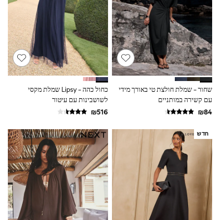
100% Cotton Dresses
Gilets
Hooded
Parkas
Puffers
Raincoats
Shackets
Dresses
T-Shirts
Leggings
שחור - שמלת חולצת טי באורך מידי
כחול כהה - Lipsy שמלת מקסי
Pants
עם קשירה במותניים
לשושבינות עם עיטור
Underwear
Footwear
Multipack Leggings
Multipack T-Shirts
חדש
Multipack Sleepsuits
Multipack Socks & Tights
Multipack Underwear
All Underwear
New In
Pyjamas
Thermals
Sleepsuits
Socks & Tights