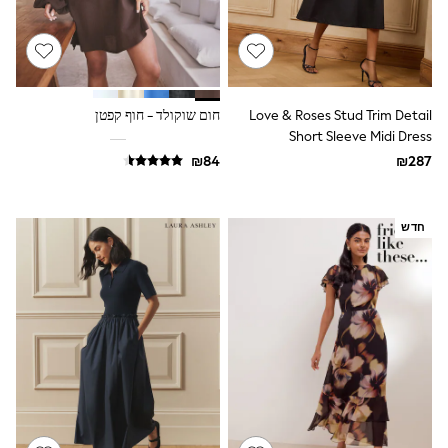
All T-Shirts
Long Sleeve
Short Sleeve
Printed T-Shirts
Plain T-Shirts
Multipacks
Love & Roses Stud Trim Detail
חום שוקולד - חוף קפטן
Top & Short Sets
Short Sleeve Midi Dress
Top & Legging Sets
Dungaree Sets
Tracksuits
Shop All
Angel & Rocket
חדש
Monsoon
Baker by Ted Baker
Lipsy
River Island
JoJo Maman Bebe
adidas
smALLSAINTS
Shop all
Bluey
Disney
Paw Patrol
Lilo & Stitch