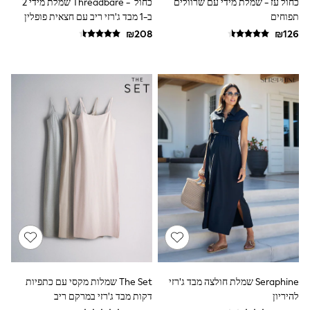
כחול עז - שמלת מידי עם שרוולים
כחול - Threadbare שמלת מידי 2
116 - 134cm
תפוחים
ב-1 מבד ג'רזי ריב עם חצאית פופלין
134 - 152cm
152 - 164cm
166 - 168cm
Trending Now: Baggy Jeans
The White Edit
Trending Now: Wide Leg Trousers
Holiday Shop
Gamer
Toy Story
THE SET
Shop All Clothing
Babygrows & Sleepsuits
Bodysuits & Vests
Coats & Jackets
Hoodies
Jeans
Joggers
Jumpers & Knitwear
Loungewear
Nightwear & Pyjamas
Pants & Chinos
Seraphine שמלת חולצה מבד ג'רזי
The Set שמלות מקסי עם כתפיות
Polo Shirts
להיריון
דקות מבד ג'רזי במרקם ריב
Schoolwear