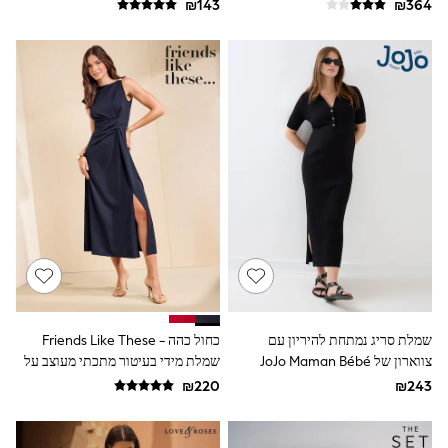
Sets & Outfits
Shirts
Shorts
Sportswear
Suits & Waistcoats
Sweatshirts & Hoodies
Swimwear
T-Shirts
Tracksuits
100% Cotton Clothing
Tops & T-Shirts
Shorts
Sandals & Sliders
Rash Vests
Sun Safe Swimwear
Sun Hats & Caps
Shop All Footwear
Boots
שמלת סריג נמתחת להיריון עם
כחול כהה - Friends Like These
School Shoes
צווארון של JoJo Maman Bébé
שמלת מידי בעיטור מתכתי מעוצב על
Slippers
הכתף
Sneakers & Pumps
Wide Fit
Fleeces