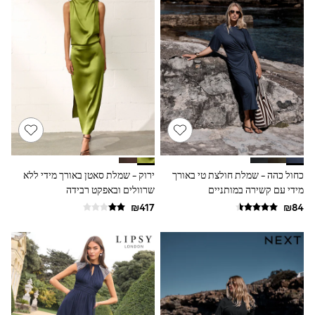
Sandals & Clogs
Baby & Toddler
Boots
Half Sizes
School Shoes
Slippers
Sneakers & Pumps
Wide Fit
Wellies
Tops
Dresses
Shorts
Skirts
כחול כהה - שמלת חולצת טי באורך
ירוק - שמלת סאטן באורך מידי ללא
Rash Vests
מידי עם קשירה במותניים
שרוולים ובאפקט רבידה
Sun Safe Swimwear
Sun Hats & Caps
New in
Summer Dresses
Occasion and Party Dresses
Floral Dresses
Sequin Dresses
Short Sleeve Dresses
Longsleeve Dresses