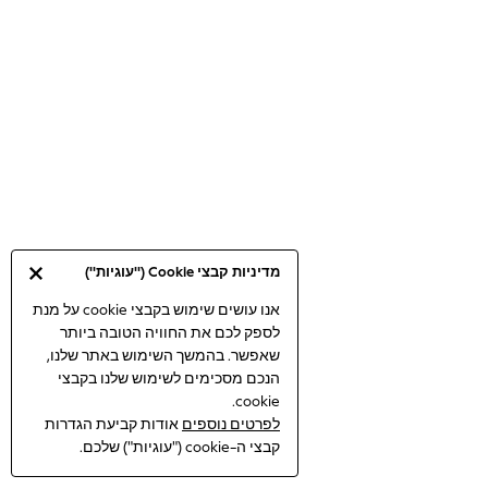
Bodysuits & Vests
Coats & Jackets
Dresses
Jeans
Jumpsuits & Playsuits
Knitwear
Loungewear
Nightwear & Pyjamas
Pants & Leggings
Occasion & Party
מדיניות קבצי Cookie ("עוגיות")
Schoolwear
Sets & Outfits
אנו עושים שימוש בקבצי cookie על מנת
לספק לכם את החוויה הטובה ביותר
Shirts & Blouses
שאפשר. בהמשך השימוש באתר שלנו,
Shorts & Skirts
הנכם מסכימים לשימוש שלנו בקבצי
Sportswear
cookie.
Sweatshirts & Hoodies
לפרטים נוספים
אודות קביעת הגדרות
Swimwear
קבצי ה-cookie ("עוגיות") שלכם.
Tops & T-shirts