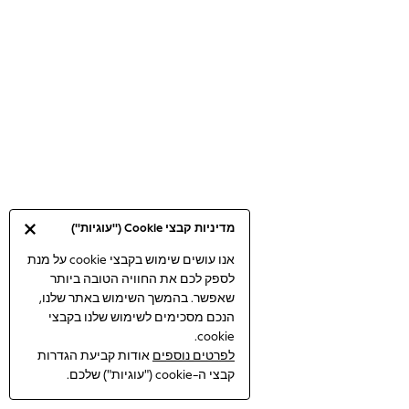
Bodysuits & Vests
Coats & Jackets
Dresses
Jeans
Jumpsuits & Playsuits
Knitwear
Loungewear
Nightwear & Pyjamas
Pants & Leggings
Occasion & Party
מדיניות קבצי Cookie ("עוגיות")
Schoolwear
Sets & Outfits
אנו עושים שימוש בקבצי cookie על מנת
לספק לכם את החוויה הטובה ביותר
Shirts & Blouses
שאפשר. בהמשך השימוש באתר שלנו,
Shorts & Skirts
הנכם מסכימים לשימוש שלנו בקבצי
Sportswear
cookie.
Sweatshirts & Hoodies
לפרטים נוספים
אודות קביעת הגדרות
Swimwear
קבצי ה-cookie ("עוגיות") שלכם.
Tops & T-shirts