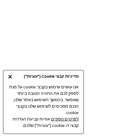
Bodysuits & Vests
Coats & Jackets
Dresses
Jeans
Jumpsuits & Playsuits
Knitwear
Loungewear
Nightwear & Pyjamas
Pants & Leggings
Occasion & Party
מדיניות קבצי Cookie ("עוגיות")
Schoolwear
Sets & Outfits
אנו עושים שימוש בקבצי cookie על מנת
לספק לכם את החוויה הטובה ביותר
Shirts & Blouses
שאפשר. בהמשך השימוש באתר שלנו,
Shorts & Skirts
הנכם מסכימים לשימוש שלנו בקבצי
Sportswear
cookie.
Sweatshirts & Hoodies
לפרטים נוספים
אודות קביעת הגדרות
Swimwear
קבצי ה-cookie ("עוגיות") שלכם.
Tops & T-shirts