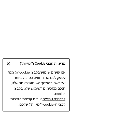
Bodysuits & Vests
Coats & Jackets
Dresses
Jeans
Jumpsuits & Playsuits
Knitwear
Loungewear
Nightwear & Pyjamas
Pants & Leggings
Occasion & Party
מדיניות קבצי Cookie ("עוגיות")
Schoolwear
Sets & Outfits
אנו עושים שימוש בקבצי cookie על מנת
לספק לכם את החוויה הטובה ביותר
Shirts & Blouses
שאפשר. בהמשך השימוש באתר שלנו,
Shorts & Skirts
הנכם מסכימים לשימוש שלנו בקבצי
Sportswear
cookie.
Sweatshirts & Hoodies
לפרטים נוספים
אודות קביעת הגדרות
Swimwear
קבצי ה-cookie ("עוגיות") שלכם.
Tops & T-shirts