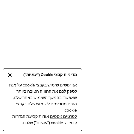
Bodysuits & Vests
Coats & Jackets
Dresses
Jeans
Jumpsuits & Playsuits
Knitwear
Loungewear
Nightwear & Pyjamas
Pants & Leggings
Occasion & Party
מדיניות קבצי Cookie ("עוגיות")
Schoolwear
Sets & Outfits
אנו עושים שימוש בקבצי cookie על מנת
לספק לכם את החוויה הטובה ביותר
Shirts & Blouses
שאפשר. בהמשך השימוש באתר שלנו,
Shorts & Skirts
הנכם מסכימים לשימוש שלנו בקבצי
Sportswear
cookie.
Sweatshirts & Hoodies
לפרטים נוספים
אודות קביעת הגדרות
Swimwear
קבצי ה-cookie ("עוגיות") שלכם.
Tops & T-shirts