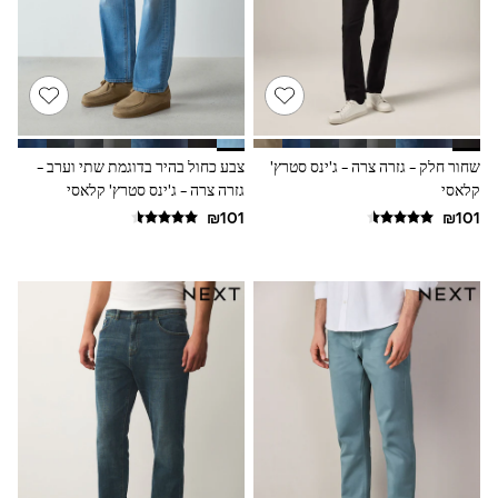
116 - 134cm
134 - 152cm
152 - 164cm
166 - 168cm
Trending Now: Baggy Jeans
The White Edit
Trending Now: Wide Leg Trousers
Holiday Shop
שחור חלק - גזרה צרה - ג'ינס סטרץ'
צבע כחול בהיר בדוגמת שתי וערב -
Gamer
קלאסי
גזרה צרה - ג'ינס סטרץ' קלאסי
Toy Story
THE SET
Shop All Clothing
Babygrows & Sleepsuits
Bodysuits & Vests
Coats & Jackets
Hoodies
Jeans
Joggers
Jumpers & Knitwear
Loungewear
Nightwear & Pyjamas
Pants & Chinos
Polo Shirts
Schoolwear