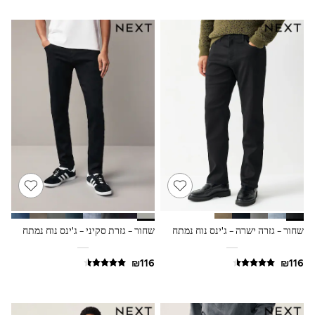
Sandals & Clogs
Baby & Toddler
Boots
Half Sizes
School Shoes
Slippers
Sneakers & Pumps
Wide Fit
Wellies
Tops
Dresses
Shorts
Skirts
Rash Vests
Sun Safe Swimwear
Sun Hats & Caps
New in
שחור - גזרה ישרה - ג'ינס נוח נמתח
שחור - גזרת סקיני - ג'ינס נוח נמתח
Summer Dresses
Occasion and Party Dresses
Floral Dresses
Sequin Dresses
Short Sleeve Dresses
Longsleeve Dresses