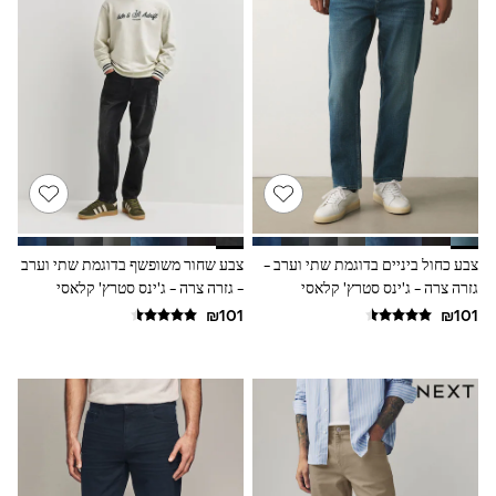
All T-Shirts
Long Sleeve
Short Sleeve
Printed T-Shirts
Plain T-Shirts
Multipacks
Top & Short Sets
Top & Legging Sets
Dungaree Sets
Tracksuits
Shop All
Angel & Rocket
Monsoon
צבע כחול ביניים בדוגמת שתי וערב -
צבע שחור משופשף בדוגמת שתי וערב
Baker by Ted Baker
גזרה צרה - ג'ינס סטרץ' קלאסי
- גזרה צרה - ג'ינס סטרץ' קלאסי
Lipsy
River Island
JoJo Maman Bebe
adidas
smALLSAINTS
Shop all
Bluey
Disney
Paw Patrol
Lilo & Stitch