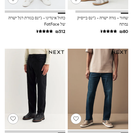
Gilets
Hooded
Parkas
Puffers
שחור - גזרה ישרה - ג'ינס בייסיק
כחול אינדיגו - ג'ינס בגזרת רגל ישרה
Raincoats
נמתח
של FatFace
Shackets
T-Shirts
Pants & Chinos
Hoodies & Sweatshirts
Joggers
Underwear
Footwear
Multipack T-Shirts
Multipack Sleepsuits
Multipack Socks
Multipack Underwear
Multipack Joggers
Pyjamas & Underwear
Underwear
Pyjamas
Thermal
Socks
Vests
Formal Sets