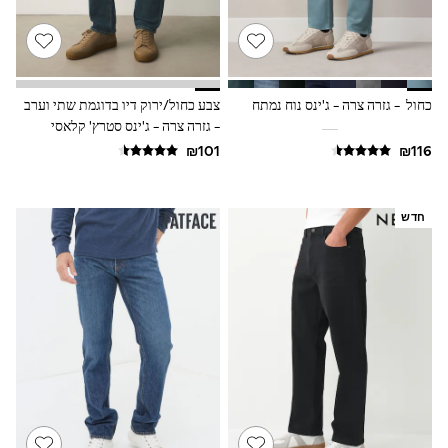
Sets & Outfits
Shirts
Shorts
Sportswear
Suits & Waistcoats
כחול - גזרה צרה - ג'ינס נוח נמתח
צבע כחול/ירוק דיו בדוגמת שתי וערב
Sweatshirts & Hoodies
- גזרה צרה - ג'ינס סטרץ' קלאסי
Swimwear
T-Shirts
Tracksuits
100% Cotton Clothing
Tops & T-Shirts
חדש
Shorts
Sandals & Sliders
Rash Vests
Sun Safe Swimwear
Sun Hats & Caps
Shop All Footwear
Boots
School Shoes
Slippers
Sneakers & Pumps
Wide Fit
Fleeces