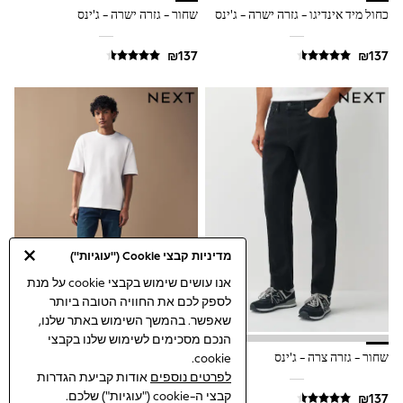
Top & Short Sets
כחול מיד אינדיגו - גזרה ישרה - ג'ינס
שחור - גזרה ישרה - ג'ינס
Hoodie Sets
Dungaree Sets
Tracksuits
All Tops
Long Sleeve
Short Sleeve
Plain T-Shirts
Printed T-Shirts
Shop All
Disney
Paw Patrol
Marvel
Minecraft
All Occasionwear
מדיניות קבצי Cookie ("עוגיות")
Shirts
אנו עושים שימוש בקבצי cookie על מנת
Trousers
Shoes
לספק לכם את החוויה הטובה ביותר
Ties
שאפשר. בהמשך השימוש באתר שלנו,
Branded Occasionwear
הנכם מסכימים לשימוש שלנו בקבצי
All Accessories
שחור - גזרה צרה - ג'ינס
כחול - גזרה ישרה - ג'ינס
cookie.
Bags
לפרטים נוספים
אודות קביעת הגדרות
Hats
קבצי ה-cookie ("עוגיות") שלכם.