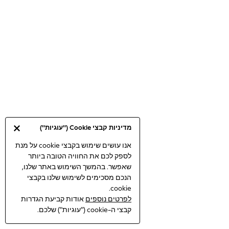
Bodysuits & Vests
Coats & Jackets
Dresses
Jeans
Jumpsuits & Playsuits
Knitwear
Loungewear
Nightwear & Pyjamas
Pants & Leggings
Occasion & Party
מדיניות קבצי Cookie ("עוגיות")
Schoolwear
Sets & Outfits
אנו עושים שימוש בקבצי cookie על מנת
לספק לכם את החוויה הטובה ביותר
Shirts & Blouses
שאפשר. בהמשך השימוש באתר שלנו,
Shorts & Skirts
הנכם מסכימים לשימוש שלנו בקבצי
Sportswear
cookie.
Sweatshirts & Hoodies
לפרטים נוספים
אודות קביעת הגדרות
Swimwear
קבצי ה-cookie ("עוגיות") שלכם.
Tops & T-shirts