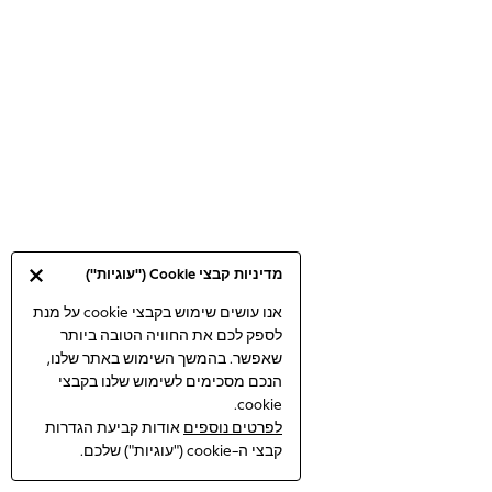
Bodysuits & Vests
Coats & Jackets
Dresses
Jeans
Jumpsuits & Playsuits
Knitwear
Loungewear
Nightwear & Pyjamas
Pants & Leggings
Occasion & Party
מדיניות קבצי Cookie ("עוגיות")
Schoolwear
Sets & Outfits
אנו עושים שימוש בקבצי cookie על מנת
לספק לכם את החוויה הטובה ביותר
Shirts & Blouses
שאפשר. בהמשך השימוש באתר שלנו,
Shorts & Skirts
הנכם מסכימים לשימוש שלנו בקבצי
Sportswear
cookie.
Sweatshirts & Hoodies
לפרטים נוספים
אודות קביעת הגדרות
Swimwear
קבצי ה-cookie ("עוגיות") שלכם.
Tops & T-shirts